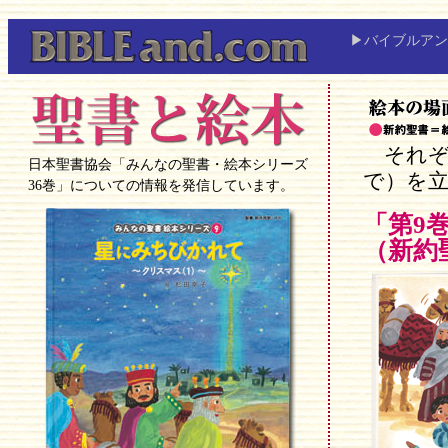
▶バイブルアン
それぞれ
日本聖書協会「みんなの聖書・絵本シリーズ
で）を
36巻」についての情報を発信しています。
「第9
（新約